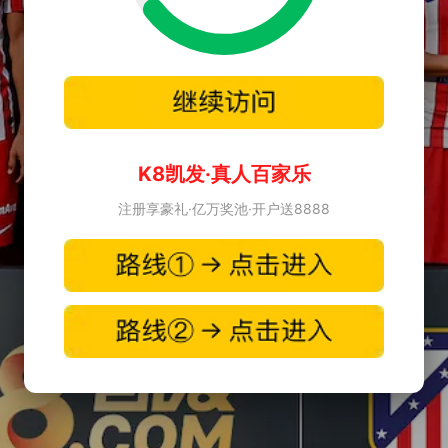
K8凯发·真人百家乐
注册享豪礼·亿万奖池·开户送8888